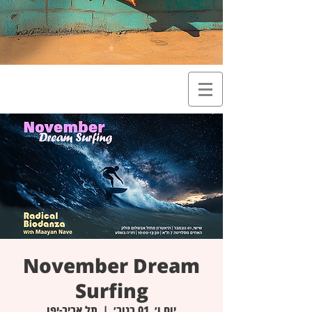
November Dream
Surfing
יום ו׳, 01 בנוב׳
  |  
תל אביב-יפו