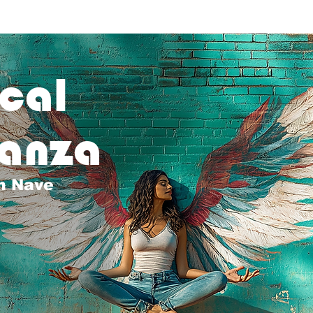
cal
danza
n Nave